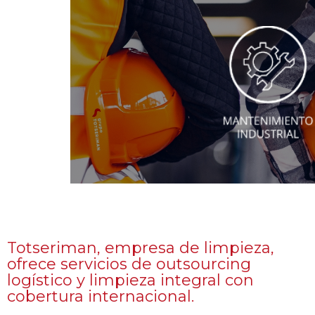
Ver más
especializadas en mantenimiento para diver
talleres en Barcelona y Madrid, ofreciendo
ferroviarios, aeroportuarios y de instalaci
Totseriman destaca en el mantenimiento i
Totseriman, empresa de limpieza,
ofrece servicios de outsourcing
logístico y limpieza integral con
cobertura internacional.