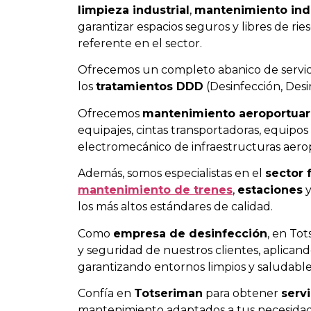
limpieza industrial
,
mantenimiento indu
garantizar espacios seguros y libres de r
referente en el sector.
Ofrecemos un completo abanico de servici
los
tratamientos DDD
(Desinfección, Desi
Ofrecemos
mantenimiento aeroportuar
equipajes, cintas transportadoras, equip
electromecánico de infraestructuras aerop
Además, somos especialistas en el
sector 
mantenimiento de trenes
,
estaciones
los más altos estándares de calidad.
Como
empresa de desinfección
, en To
y seguridad de nuestros clientes, aplican
garantizando entornos limpios y saludable
Confía en
Totseriman
para obtener
serv
mantenimiento adaptados a tus necesidades