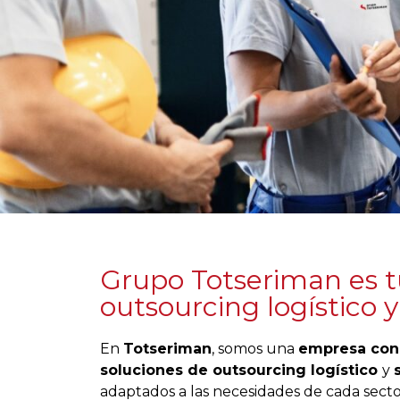
Grupo Totseriman es 
outsourcing logístico y
En
Totseriman
, somos una
empresa con
soluciones de outsourcing logístico
y
adaptados a las necesidades de cada secto