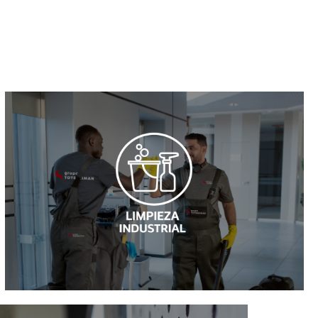
Ver más
sector.
adaptándonos a las necesidades de cada cliente y
cristales e industrial hasta limpieza de fin de obra,
Nuestras soluciones abarcan desde limpieza de
que lidera los servicios integrales de limpieza.
EuroMaclean es la sociedad de Grupo Totseriman