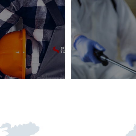
homologados y registrad
sas áreas industriales.
productos respetuoso
 soluciones integrales y
integral en diversos 
ones-taller. Contamos con
actuación específico y a
ndustrial para sectores
Servicio holístico de 