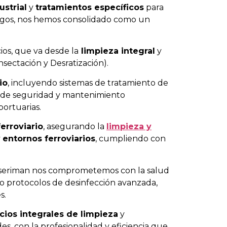
strial
y
tratamientos específicos
para
iesgos, nos hemos consolidado como un
os, que va desde la
limpieza integral
y
nsectación y Desratización).
io
, incluyendo sistemas de tratamiento de
os de seguridad y mantenimiento
ortuarias.
ferroviario
, asegurando la
limpieza y
y
entornos ferroviarios
, cumpliendo con
tseriman nos comprometemos con la salud
do protocolos de desinfección avanzada,
s.
icios integrales de limpieza
y
, con la profesionalidad y eficiencia que